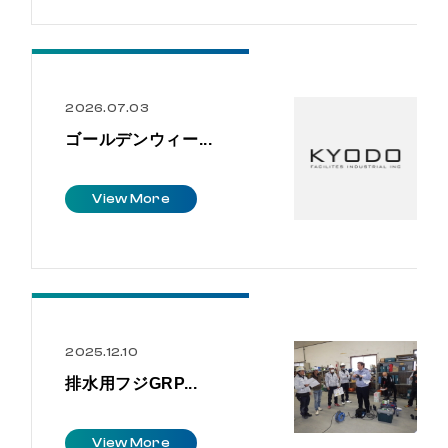
2026.07.03
ゴールデンウィー...
V
i
e
w
M
o
r
e
2025.12.10
排水用フジGRP...
V
i
e
w
M
o
r
e