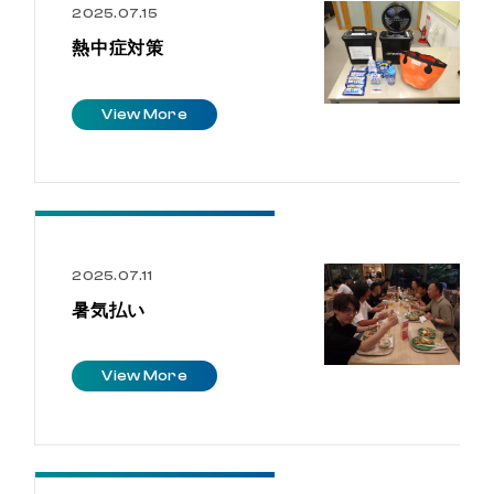
2025.07.15
熱中症対策
V
i
e
w
M
o
r
e
2025.07.11
暑気払い
V
i
e
w
M
o
r
e