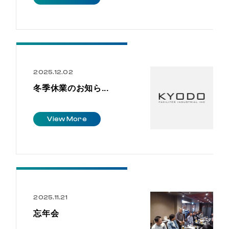
2025.12.02
冬季休業のお知ら...
V
i
e
w
M
o
r
e
2025.11.21
忘年会