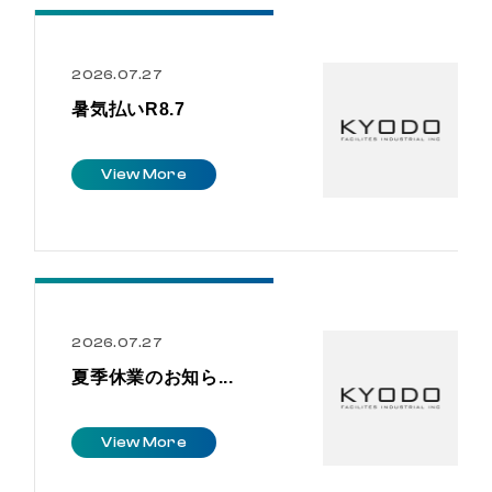
2026.07.27
暑気払いR8.7
V
i
e
w
M
o
r
e
2026.07.27
夏季休業のお知ら...
V
i
e
w
M
o
r
e