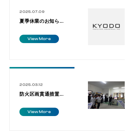
2025.07.09
夏季休業のお知ら...
V
i
e
w
M
o
r
e
2025.03.12
防火区画貫通措置...
V
i
e
w
M
o
r
e