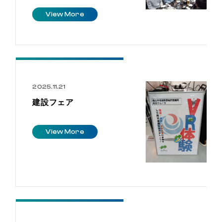
V
i
e
w
M
o
r
e
2025.11.21
建設フェア
V
i
e
w
M
o
r
e