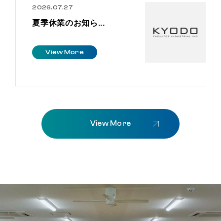
2026.07.27
夏季休業のお知ら...
V
i
e
w
M
o
r
e
V
i
e
w
M
o
r
e